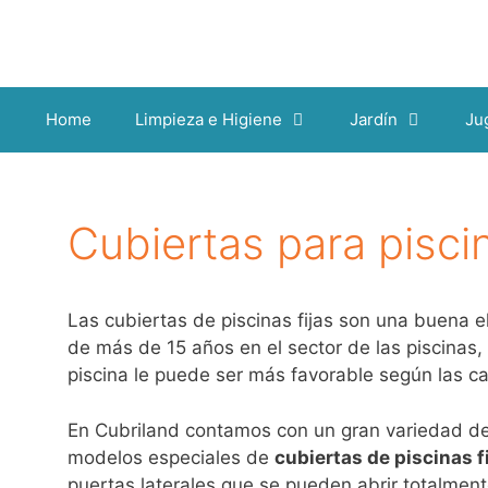
Saltar
al
contenido
Home
Limpieza e Higiene
Jardín
Ju
Cubiertas para piscin
Las cubiertas de piscinas fijas son una buena e
de más de 15 años en el sector de las piscinas,
piscina le puede ser más favorable según las ca
En Cubriland contamos con un gran variedad de 
modelos especiales de
cubiertas de piscinas f
puertas laterales que se pueden abrir totalmente