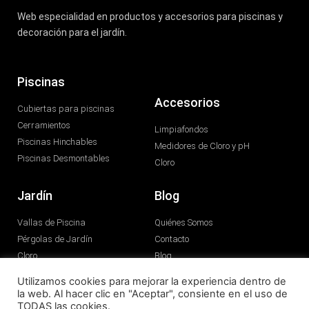
Web especialidad en productos y accesorios para piscinas y
decoración para el jardín.
Piscinas
Accesorios
Cubiertas para piscinas
Cerramientos
Limpiafondos
Piscinas Hinchables
Medidores de Cloro y pH
Piscinas Desmontables
Cloro
Jardín
Blog
Vallas de Piscina
Quiénes Somos
Pérgolas de Jardín
Contacto
Cloro
Blog
Utilizamos cookies para mejorar la experiencia dentro de
© 2022 All rights reserved
la web. Al hacer clic en "Aceptar", consiente en el uso de
TODAS las cookies.