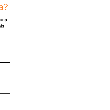
a?
 una
ais