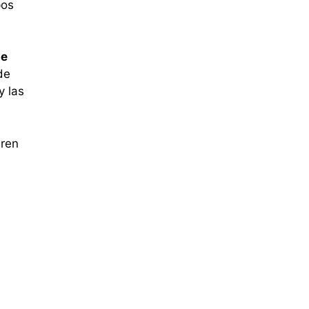
pos
de
de
y las
eren