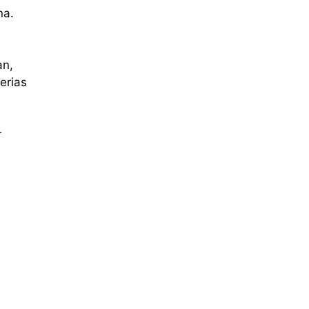
na.
an,
erias
r