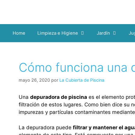
Home
Limpieza e Higiene
Jardín
Ju
Cómo funciona una d
mayo 26, 2020
por
La Cubierta de Piscina
Una
depuradora de piscina
es el elemento prot
filtración de estos lugares. Como bien dice su no
impurezas y partículas contaminantes mediante el
La depuradora puede
filtrar y mantener el ag
elemento de este tipo. Está compuesto por una